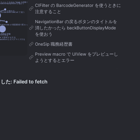
CIFilter の BarcodeGenerator を使うときに
注意すること
NavigationBar の戻るボタンのタイトルを
消したかったら backButtonDisplayMode
を使おう
OneSip 職務経歴書
Preview macro で UIView をプレビューし
ようとするとエラー
SwiftUI View を UICollectionViewCell で使
う
SwiftUI から UINavigationItem にアクセス
して UINavigationBar をカスタマイズする
SwiftUI の TabView の中の
UIViewControllerRepresentable が present
するとレイアウトが崩れる
SwiftUI を内包する UITabBarItem.title が画
面遷移で変わってしまう