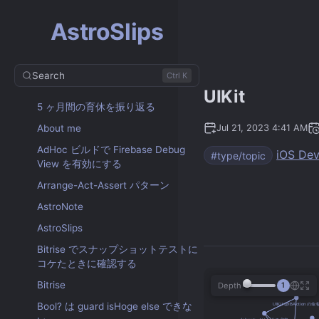
AstroSlips
Search
Ctrl K
UIKit
5 ヶ月間の育休を振り返る
About me
Jul 21, 2023 4:41 AM
AdHoc ビルドで Firebase Debug
iOS De
#type/topic
View を有効にする
Arrange-Act-Assert パターン
AstroNote
AstroSlips
Bitrise でスナップショットテストに
コケたときに確認する
Bitrise
Depth
1
Bool? は guard isHoge else できな